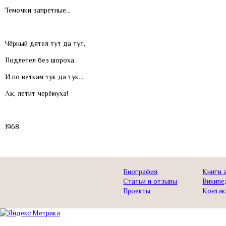
Темочки запретные…
Чёрный дятел тут да тут,
Подлетел без шороха.
И по веткам тук да тук…
Аж, летит черёмуха!
1968
Биография
Книги 
Статьи и отзывы
Википе
Проекты
Контак