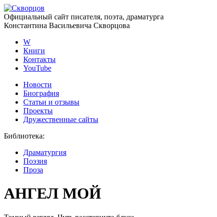
Официальный сайт писателя, поэта, драматурга
Константина Васильевича Скворцова
W
Книги
Контакты
YouTube
Новости
Биография
Статьи и отзывы
Проекты
Дружественные сайты
Библиотека
:
Драматургия
Поэзия
Проза
АНГЕЛ МОЙ