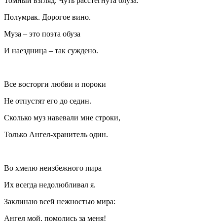
Томный взгляд. Чуть расстегнута блуза.
Полумрак. Дорогое вино.
Муза – это поэта обуза
И наездница – так суждено.
Все восторги любви и пороки
Не отпустят его до седин.
Сколько муз навевали мне строки,
Только Ангел-хранитель один.
Во хмелю неизбежного пира
Их всегда недолюбливал я.
Заклинаю всей нежностью мира:
Ангел мой, помолись за меня!