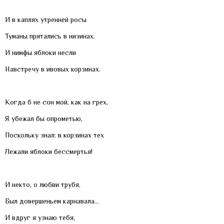
И в каплях утренней росы
Туманы прятались в низинах.
И нимфы яблоки несли
Навстречу в ивовых корзинах.
Когда б не сон мой, как на грех,
Я убежал бы опрометью,
Поскольку знал: в корзинах тех
Лежали яблоки бессмертья!
И некто, о любви трубя,
Был довершеньем карнавала…
И вдруг я узнаю тебя,