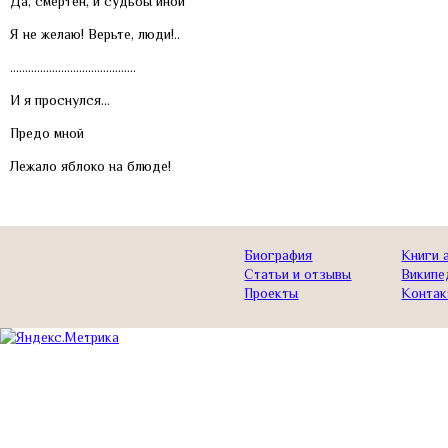
Да, смертен, и судьбы иной
Я не желаю! Верьте, люди!..
……………………………………
И я проснулся…
Предо мной
Лежало яблоко на блюде!
Биография
Книги 
Статьи и отзывы
Википе
Проекты
Контак