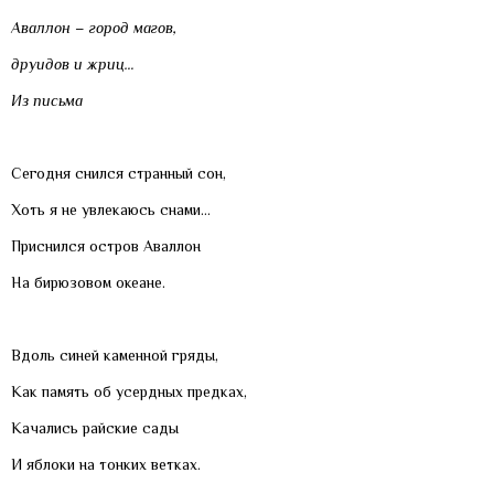
Аваллон
–
г
ород магов
,
д
руидов и жриц
…
И
з письма
Сегодня снился странный сон,
Хоть я не увлекаюсь снами…
Приснился остров Аваллон
На бирюзовом океане.
Вдоль синей каменной гряды,
Как память об усердных предках,
Качались райские сады
И яблоки на тонких ветках.