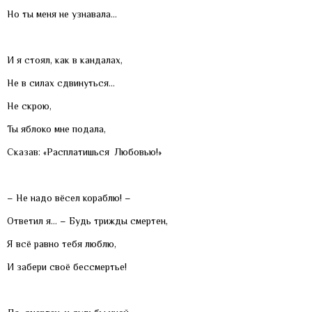
Но ты меня не узнавала…
И я стоял, как в кандалах,
Не в силах сдвинуться…
Не скрою,
Ты яблоко мне подала,
Сказав: «Расплатишься Любовью!»
– Не надо вёсел кораблю! –
Ответил я… – Будь трижды смертен,
Я всё равно тебя люблю,
И забери своё бессмертье!