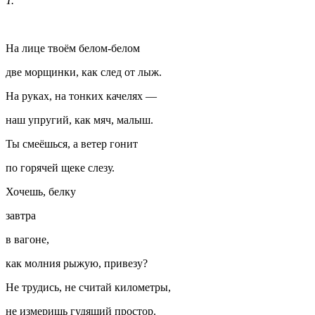
Т.
На лице твоём белом-белом
две морщинки, как след от лыж.
На руках, на тонких качелях —
наш упругий, как мяч, малыш.
Ты смеёшься, а ветер гонит
по горячей щеке слезу.
Хочешь, белку
завтра
в вагоне,
как молния рыжую, привезу?
Не трудись, не считай километры,
не измеришь гудящий простор.