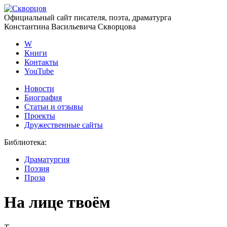
Официальный сайт писателя, поэта, драматурга
Константина Васильевича Скворцова
W
Книги
Контакты
YouTube
Новости
Биография
Статьи и отзывы
Проекты
Дружественные сайты
Библиотека
:
Драматургия
Поэзия
Проза
На лице твоём