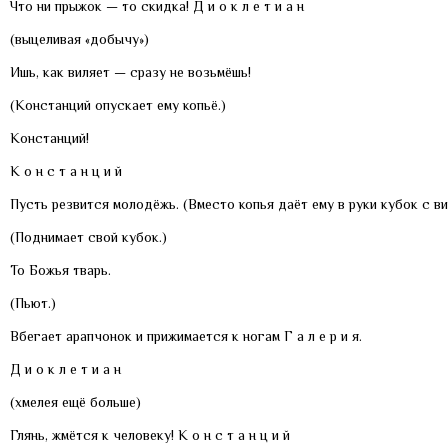
Что ни прыжок — то скидка! Д и о к л е т и а н
(выцеливая «добычу»)
Ишь, как виляет — сразу не возьмёшь!
(Констанций опускает ему копьё.)
Констанций!
К о н с т а н ц и й
Пусть резвится молодёжь. (Вместо копья даёт ему в руки кубок с ви
(Поднимает свой кубок.)
То Божья тварь.
(Пьют.)
Вбегает арапчонок и прижимается к ногам Г а л е р и я.
Д и о к л е т и а н
(хмелея ещё больше)
Глянь, жмётся к человеку! К о н с т а н ц и й