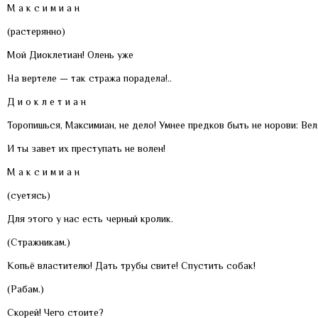
М а к с и м и а н
(растерянно)
Мой Диоклетиан! Олень уже
На вертеле — так стража порадела!..
Д и о к л е т и а н
Торопишься, Максимиан, не дело! Умнее предков быть не норови: Вел
И ты завет их преступать не волен!
М а к с и м и а н
(суетясь)
Для этого у нас есть черный кролик.
(Стражникам.)
Копьё властителю! Дать трубы свите! Спустить собак!
(Рабам.)
Скорей! Чего стоите?