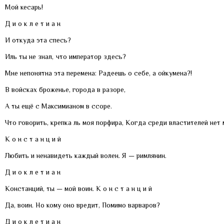
Мой кесарь!
Д и о к л е т и а н
И откуда эта спесь?
Иль ты не знал, что император здесь?
Мне непонятна эта перемена: Радеешь о себе, а ойкумена?!
В войсках броженье, города в разоре,
А ты ещё с Максимианом в ссоре.
Что говорить, крепка ль моя порфира, Когда среди властителей нет 
К о н с т а н ц и й
Любить и ненавидеть каждый волен. Я — римлянин.
Д и о к л е т и а н
Констанций, ты — мой воин. К о н с т а н ц и й
Да, воин. Но кому оно вредит, Помимо варваров?
Д и о к л е т и а н