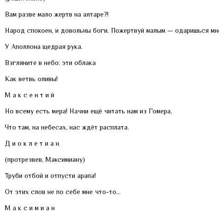
Вам разве мало жертв на алтаре?!
Народ спокоен, и довольны боги. Пожертвуй малым — одаришься мн
У Аполлона щедрая рука.
Взгляните в небо: эти облака
Как ветвь оливы!
М а к с е н т и й
Но всему есть мера! Начни ещё читать нам из Гомера,
Что там, на небесах, нас ждёт расплата.
Д и о к л е т и а н
(протрезвев, Максимиану)
Труби отбой и отпусти арапа!
От этих слов не по себе мне что-то…
М а к с и м и а н