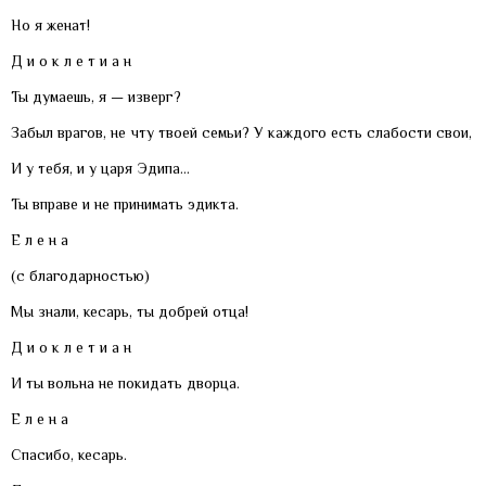
Но я женат!
Д и о к л е т и а н
Ты думаешь, я — изверг?
Забыл врагов, не чту твоей семьи? У каждого есть слабости свои,
И у тебя, и у царя Эдипа…
Ты вправе и не принимать эдикта.
Е л е н а
(с благодарностью)
Мы знали, кесарь, ты добрей отца!
Д и о к л е т и а н
И ты вольна не покидать дворца.
Е л е н а
Спасибо, кесарь.