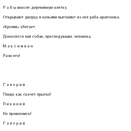
Р а б ы вносят деревянную клетку.
Открывают дверцу и копьями выгоняют из неё раба-арапчонка.
«Кролик» убегает.
Доносится лай собак, преследующих человека.
М а к с и м и а н
Рази его!
Г а л е р и й
Гляди, как скачет прытко!
Л и к и н и й
Не промахнись!
Г а л е р и й