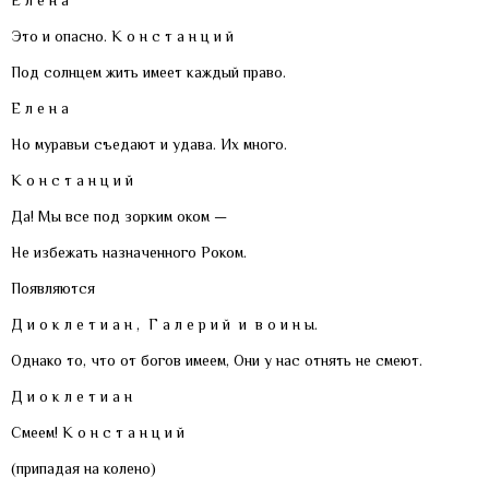
Е л е н а
Это и опасно. К о н с т а н ц и й
Под солнцем жить имеет каждый право.
Е л е н а
Но муравьи съедают и удава. Их много.
К о н с т а н ц и й
Да! Мы все под зорким оком —
Не избежать назначенного Роком.
Появляются
Д и о к л е т и а н , Г а л е р и й и в о и н ы.
Однако то, что от богов имеем, Они у нас отнять не смеют.
Д и о к л е т и а н
Смеем! К о н с т а н ц и й
(припадая на колено)