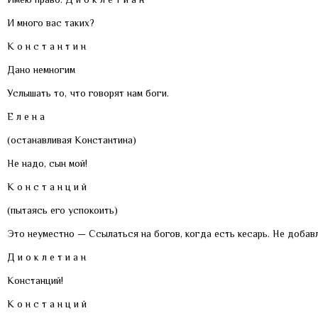
И много вас таких?
К о н с т а н т и н
Дано немногим
Услышать то, что говорят нам боги.
Е л е н а
(останавливая Константина)
Не надо, сын мой!
К о н с т а н ц и й
(пытаясь его успокоить)
Это неуместно — Ссылаться на богов, когда есть кесарь. Не добавл
Д и о к л е т и а н
Констанций!
К о н с т а н ц и й