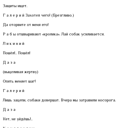
Защиты ищет.
Г а л е р и й Захотел чего! (Брезгливо.)
Да оторвите от меня его!
Р а б ы отшвыривают «кролика». Лай собак усиливается.
Л и к и н и й
Пошёл!.. Пошёл!
Д а з а
(выцеливая жертву)
Опять меняет шаг!
Г а л е р и й
Лишь зацепи, собаки довершат. Вчера мы затравили носорога.
Д а з а
Нет, не уйдёшь!..