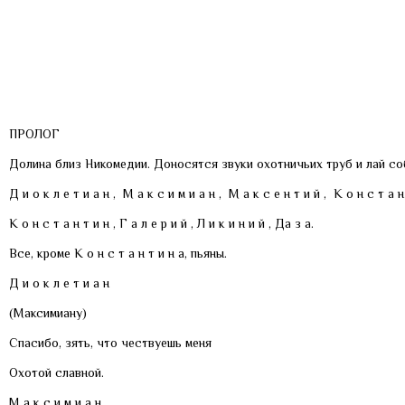
ПРОЛОГ
Долина близ Никомедии. Доносятся звуки охотничьих труб и лай соб
Д и о к л е т и а н , М а к с и м и а н , М а к с е н т и й , К о н с т а н 
К о н с т а н т и н , Г а л е р и й , Л и к и н и й , Да з а.
Все, кроме К о н с т а н т и н а, пьяны.
Д и о к л е т и а н
(Максимиану)
Спасибо, зять, что чествуешь меня
Охотой славной.
М а к с и м и а н