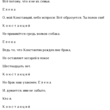
Всё потому, что я не их семьи.
Е л е н а
О, мой Констанций, небо испроси: Всё образуется. Ты полон сил!
К о н с т а н ц и й
Не приживётся средь волков собака.
Е л е н а
Ведь то, что Константин рожден вне брака,
Не оставляет кесарей в покое
Шестнадцать лет.
К о н с т а н ц и й
Но брак наш узаконен. Е л е н а
И, думается, ими не забыто,
Кто я.
К о н с т а н ц и й