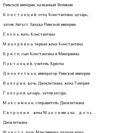
Римской империи, названный Великим
К о н с т а н ц и й, отец Константина, цезарь,
затем Август Запада Римской империи
Е л е н а, мать Константина
М и н е р в и н а, первая жена Константина
К р и с п, сын Константина и Минервины
Л а к т а н ц и й, учитель Криспа
Д и о к л е т и а н, император Римской империи
В а л е р и я, дочь Диоклетиана, жена Галерия
Г а л е р и й, цезарь, затем кесарь
М а к с и м и а н, соправитель Диоклетиана
Е в т р о п и я, жена М а к с и ми а на , д о ч ь
Диоклетиана
Ф а в с т а, дочь Максимиана, вторая жена