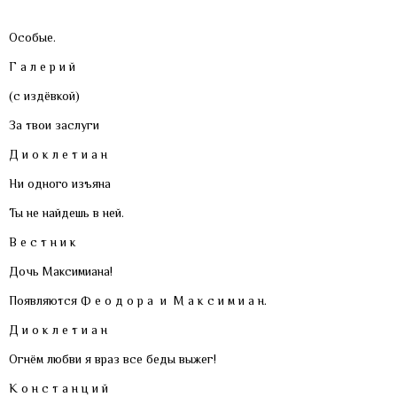
Особые.
Г а л е р и й
(с издёвкой)
За твои заслуги
Д и о к л е т и а н
Ни одного изъяна
Ты не найдешь в ней.
В е с т н и к
Дочь Максимиана!
Появляются Ф е о д о р а и М а к с и м и а н.
Д и о к л е т и а н
Огнём любви я враз все беды выжег!
К о н с т а н ц и й