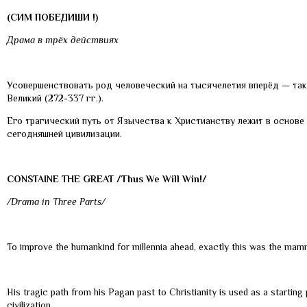
(СИМ ПОБЕДИШИ !)
Драма в трёх действиях
Усовершенствовать род человеческий на тысячелетия вперёд — так
Великий (272-337 гг.).
Его трагический путь от Язычества к Христианству лежит в основе
сегодняшней цивилизации.
CONSTAINE THE GREAT /Thus We Will Win!/
/Drama in Three Parts/
To improve the humankind for millennia ahead, exactly this was the ma
His tragic path from his Pagan past to Christianity is used as a starting 
civilization.