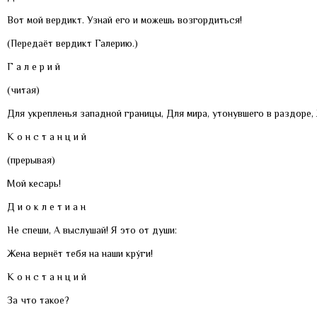
Вот мой вердикт. Узнай его и можешь возгордиться!
(Передаёт вердикт Галерию.)
Г а л е р и й
(читая)
Для укрепленья западной границы, Для мира, утонувшего в раздоре
К о н с т а н ц и й
(прерывая)
Мой кесарь!
Д и о к л е т и а н
Не спеши, А выслушай! Я это от души:
Жена вернёт тебя на наши крýги!
К о н с т а н ц и й
За что такое?