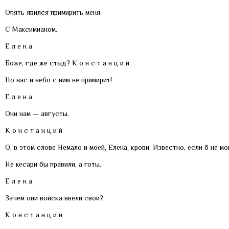
Опять явился примирить меня
С Максимианом.
Е л е н а
Боже, где же стыд? К о н с т а н ц и й
Но нас и небо с ним не примирит!
Е л е н а
Они нам — августы.
К о н с т а н ц и й
О, в этом слове Немало и моей, Елена, крови. Известно, если б не мо
Не кесари бы правили, а готы.
Е л е н а
Зачем они войска ввели свои?
К о н с т а н ц и й