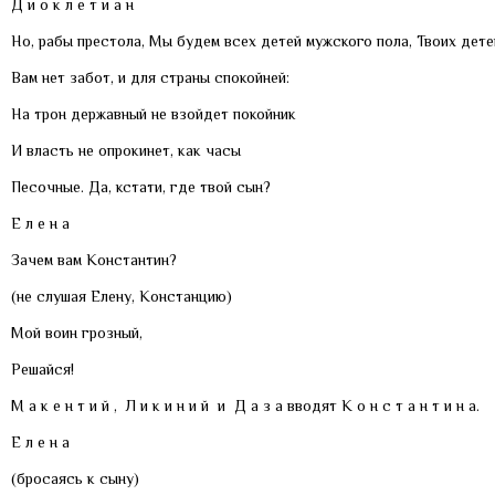
Д и о к л е т и а н
Но, рабы престола, Мы будем всех детей мужского пола, Твоих дете
Вам нет забот, и для страны спокойней:
На трон державный не взойдет покойник
И власть не опрокинет, как часы
Песочные. Да, кстати, где твой сын?
Е л е н а
Зачем вам Константин?
(не слушая Елену, Констанцию)
Мой воин грозный,
Решайся!
М а к е н т и й , Л и к и н и й и Д а з а вводят К о н с т а н т и н а.
Е л е н а
(бросаясь к сыну)