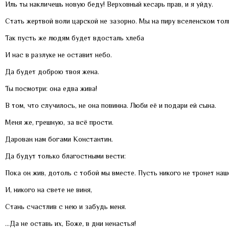
Иль ты накличешь новую беду! Верховный кесарь прав, и я уйду.
Стать жертвой воли царской не зазорно. Мы на пиру вселенском тол
Так пусть же людям будет вдосталь хлеба
И нас в разлуке не оставит небо.
Да будет доброю твоя жена.
Ты посмотри: она едва жива!
В том, что случилось, не она повинна. Люби её и подари ей сына.
Меня же, грешную, за всё прости.
Дарован нам богами Константин.
Да будут только благостными вести:
Пока он жив, дотоль с тобой мы вместе. Пусть никого не тронет на
И, никого на свете не виня,
Стань счастлив с нею и забудь меня.
…Да не оставь их, Боже, в дни ненастья!