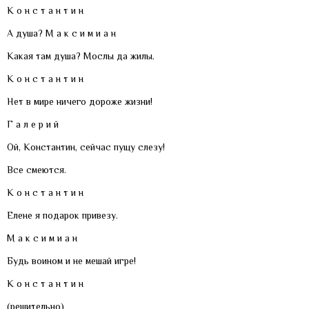
К о н с т а н т и н
А душа? М а к с и м и а н
Какая там душа? Мослы да жилы.
К о н с т а н т и н
Нет в мире ничего дороже жизни!
Г а л е р и й
Ой, Константин, сейчас пущу слезу!
Все смеются.
К о н с т а н т и н
Елене я подарок привезу.
М а к с и м и а н
Будь воином и не мешай игре!
К о н с т а н т и н
(решительно)