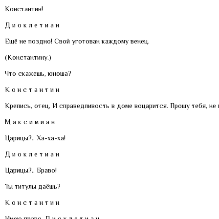
Константин!
Д и о к л е т и а н
Ещё не поздно! Свой уготован каждому венец.
(Константину.)
Что скажешь, юноша?
К о н с т а н т и н
Крепись, отец, И справедливость в доме воцарится. Прошу тебя, не
М а к с и м и а н
Царицы?.. Ха-ха-ха!
Д и о к л е т и а н
Царицы?.. Браво!
Ты титулы даёшь?
К о н с т а н т и н
Имею право. Д и о к л е т и а н