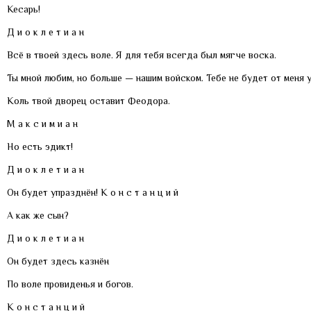
Кесарь!
Д и о к л е т и а н
Всё в твоей здесь воле. Я для тебя всегда был мягче воска.
Ты мной любим, но больше — нашим войском. Тебе не будет от меня у
Коль твой дворец оставит Феодора.
М а к с и м и а н
Но есть эдикт!
Д и о к л е т и а н
Он будет упразднён! К о н с т а н ц и й
А как же сын?
Д и о к л е т и а н
Он будет здесь казнён
По воле провиденья и богов.
К о н с т а н ц и й