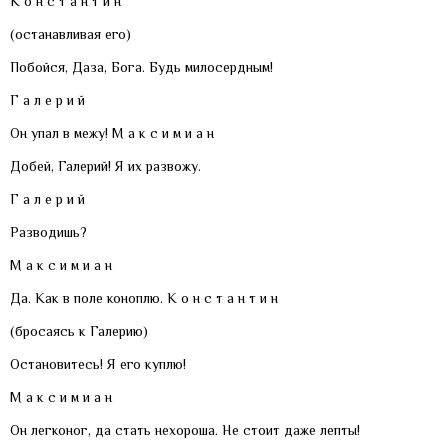
К о н с т а н т и н
(останавливая его)
Побойся, Даза, Бога. Будь милосердным!
Г а л е р и й
Он упал в межу! М а к с и м и а н
Добей, Галерий! Я их развожу.
Г а л е р и й
Разводишь?
М а к с и м и а н
Да. Как в поле коноплю. К о н с т а н т и н
(бросаясь к Галерию)
Остановитесь! Я его куплю!
М а к с и м и а н
Он легконог, да стать нехороша. Не стоит даже лепты!