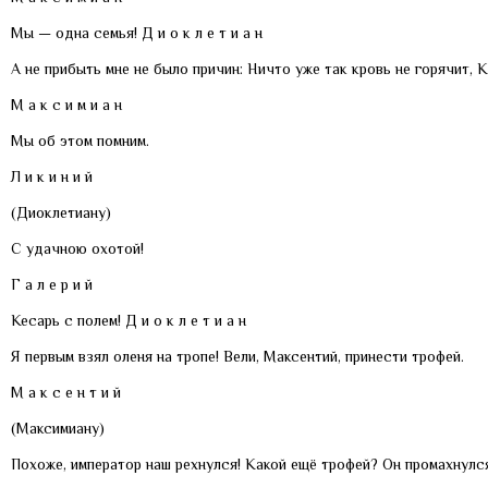
Мы — одна семья! Д и о к л е т и а н
А не прибыть мне не было причин: Ничто уже так кровь не горячит, К
М а к с и м и а н
Мы об этом помним.
Л и к и н и й
(Диоклетиану)
С удачною охотой!
Г а л е р и й
Кесарь с полем! Д и о к л е т и а н
Я первым взял оленя на тропе! Вели, Максентий, принести трофей.
М а к с е н т и й
(Максимиану)
Похоже, император наш рехнулся! Какой ещё трофей? Он промахнулся