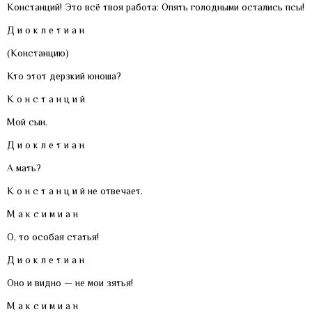
Констанций! Это всё твоя работа: Опять голодными остались псы!
Д и о к л е т и а н
(Констанцию)
Кто этот дерзкий юноша?
К о н с т а н ц и й
Мой сын.
Д и о к л е т и а н
А мать?
К о н с т а н ц и й не отвечает.
М а к с и м и а н
О, то особая статья!
Д и о к л е т и а н
Оно и видно — не мои зятья!
М а к с и м и а н