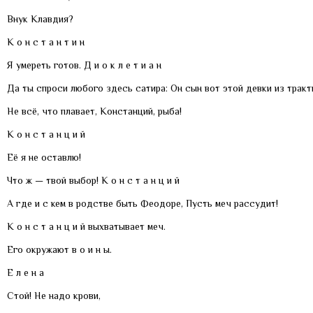
Внук Клавдия?
К о н с т а н т и н
Я умереть готов. Д и о к л е т и а н
Да ты спроси любого здесь сатира: Он сын вот этой девки из тракт
Не всё, что плавает, Констанций, рыба!
К о н с т а н ц и й
Её я не оставлю!
Что ж — твой выбор! К о н с т а н ц и й
А где и с кем в родстве быть Феодоре, Пусть меч рассудит!
К о н с т а н ц и й выхватывает меч.
Его окружают в о и н ы.
Е л е н а
Стой! Не надо крови,