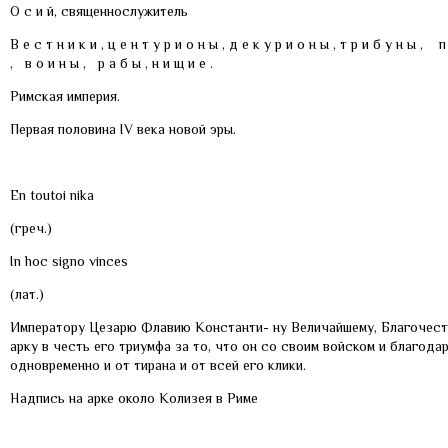
О с и й, священнослужитель
В е с т н и к и , ц е н т у р и о н ы , д е к у р и о н ы , т р и б у н ы , 
, в о и н ы , р а б ы , н и щ и е .
Римская империя.
Первая половина IV века новой эры.
En toutоi nika
(греч.)
In hoc signo vinces
(лат.)
Императору Цезарю Флавию Константи- ну Величайшему, Благочести
арку в честь его триумфа за то, что он со своим войском и благо
одновременно и от тирана и от всей его клики.
Надпись на арке около Колизея в Риме