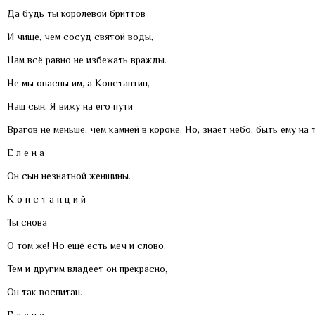
Да будь ты королевой бриттов
И чище, чем сосуд святой воды,
Нам всё равно не избежать вражды.
Не мы опасны им, а Константин,
Наш сын. Я вижу на его пути
Врагов не меньше, чем камней в короне. Но, знает небо, быть ему на 
Е л е н а
Он сын незнатной женщины.
К о н с т а н ц и й
Ты снова
О том же! Но ещё есть меч и слово.
Тем и другим владеет он прекрасно,
Он так воспитан.