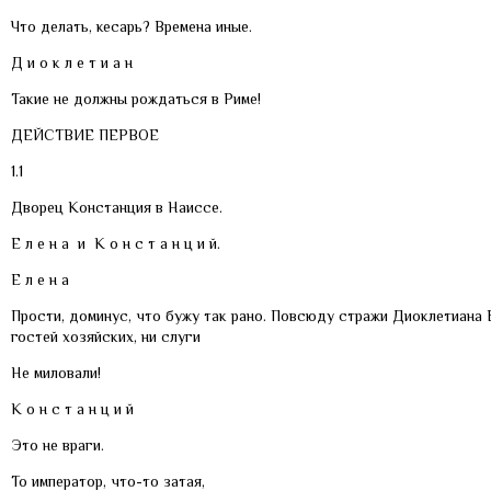
Что делать, кесарь? Времена иные.
Д и о к л е т и а н
Такие не должны рождаться в Риме!
ДЕЙСТВИЕ ПЕРВОЕ
1.1
Дворец Констанция в Наиссе.
Е л е н а и К о н с т а н ц и й.
Е л е н а
Прости, доминус, что бужу так рано. Повсюду стражи Диоклетиана 
гостей хозяйских, ни слуги
Не миловали!
К о н с т а н ц и й
Это не враги.
То император, что-то затая,