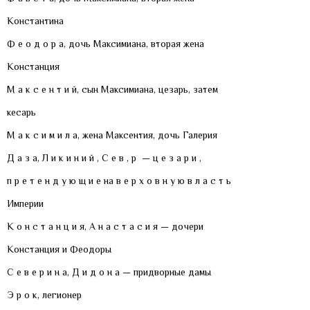
Константина
Ф е о д о р а, дочь Максимиана, вторая жена
Констанция
М а к с е н т и й, сын Максимиана, цезарь, затем
кесарь
М а к с и м и л а, жена Максентия, дочь Галерия
Д а з а, Л и к и н и й , С е в , р — ц е з а р и ,
п р е т е н д у ю щ и е на в е р х о в н у ю в л а с т ь
Империи
К о н с т а н ц и я, А н а с т а с и я — дочери
Констанция и Феодоры
С е в е р и н а, Д и д о н а — придворные дамы
Э р о к, легионер